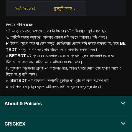
২৬/১২/২০২৫
মুলতুবি আছে…
কিভাবে
দাবি
করবেন
:
১.টাকা তুলতে হলে, কমপক্ষে ১ বার টার্নওভার (বেট পরিমাণ) সম্পূর্ণ করতে হবে।
২. প্রতিটি সদস্য শুধুমাত্র একবারই বোনাস দাবি করতে পারবেন। যদি একই I
P ঠিকানা, ব্যাংক কার্ড বা ফোন নম্বর একাধিকবার বোনাস দাবি করতে ব্যবহৃত হয়, তবে
BE
T
BDT
সমস্ত বোনাস এবং লাভ বাতিল করার অধিকার সংরক্ষণ করে।
৩.
BET
BDT
এই প্রচারের সময়কালে যেকোনো প্রতারণামূলক কার্যকলাপ থেকে অ
র্জিত বোনাস এবং লাভ বাতিল করার অধিকার সংরক্ষণ করে।
৪. পুরস্কার “পুরস্কার কেন্দ্র”-এ পাঠানোর পরে, অনুগ্রহ করে মেয়াদ শেষ হওয়ার আগে ৩
দিনের মধ্যে দাবি করুন।
৫.
BET
BDT
এই কার্যকলাপ সম্পর্কিত চূড়ান্ত ব্যাখ্যার অধিকার সংরক্ষণ করে।
৬. এই প্রচার শুধুমাত্র অ্যাপ ডাউনলোডকারী সদস্যদের জন্য প্রযোজ্য।
About & Policies
CRICKEX